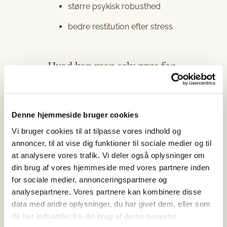
større psykisk robusthed
bedre restitution efter stress
Hvad kan man selv gøre for
at stimulere vagusnerven?
Der findes flere naturlige
måder at aktivere
Denne hjemmeside bruger cookies
vagusnerven på: Langsom
Vi bruger cookies til at tilpasse vores indhold og
vejrtrækning med dybe og
annoncer, til at vise dig funktioner til sociale medier og til
rolige indtag er en af de mest
at analysere vores trafik. Vi deler også oplysninger om
effektive metoder
din brug af vores hjemmeside med vores partnere inden
Sang og nynnen sætter gang
for sociale medier, annonceringspartnere og
i vibrationer i halsen som
analysepartnere. Vores partnere kan kombinere disse
stimulerer nerven
data med andre oplysninger, du har givet dem, eller som
de har indsamlet fra din brug af deres tjenester.
Meditation og mindfulness